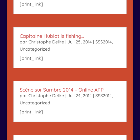
[print_link]
Capitaine Hublot is fishing…
par
Christophe Delire
|
Juil 25, 2014
|
SSS2014
,
Uncategorized
[print_link]
Scène sur Sambre 2014 – Online APP
par
Christophe Delire
|
Juil 24, 2014
|
SSS2014
,
Uncategorized
[print_link]