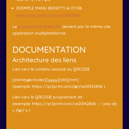
EXEMPLE MANU BONETTI le 27/06
https://qr2print.com/ce20142706
Le
programme interactif
devient par la même une
application multiplateforme
DOCUMENTATION
Architecture des liens
Lien vers le contenu associé au QRCODE
[
c
himay
e
stivales
][yyyy][dd][mm]
(exemple: https://qr2print.com
/qr/
ce20142806 )
Lien vers le QRCODE proprement dit
(exemple: https://qr2print.com/ce20142806 – ! pas de
«
/qr/ »
)