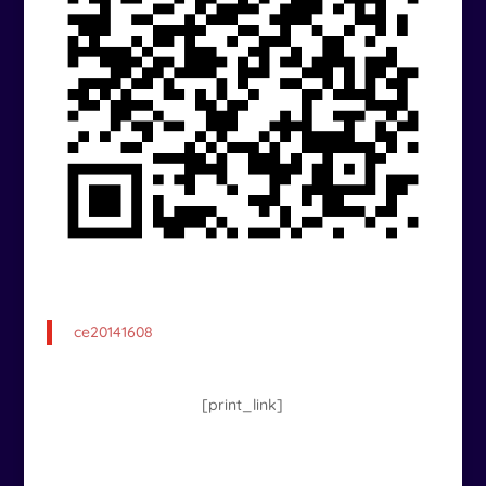
ce20141608
[print_link]