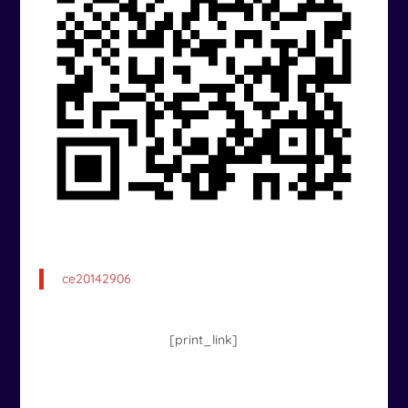
ce20142906
[print_link]