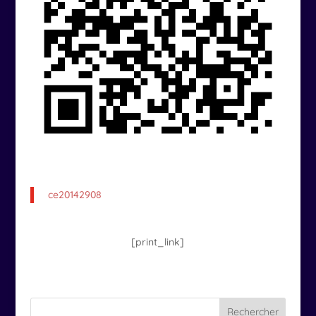
ce20142908
[print_link]