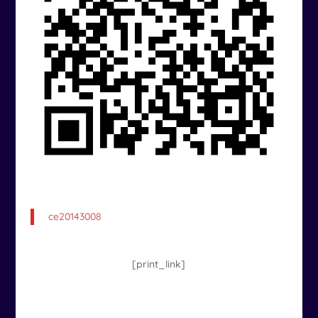
ce20143008
[print_link]