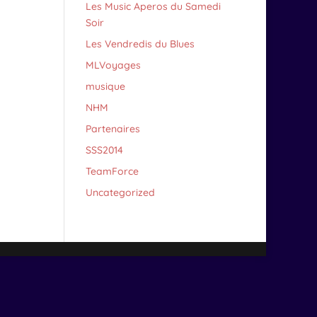
Les Music Aperos du Samedi
Soir
Les Vendredis du Blues
MLVoyages
musique
NHM
Partenaires
SSS2014
TeamForce
Uncategorized